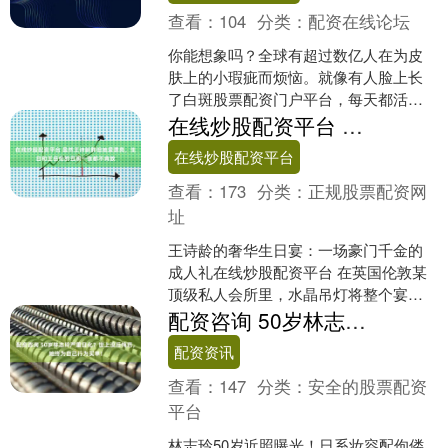
查看：
104
分类：
配资在线论坛
你能想象吗？全球有超过数亿人在为皮
肤上的小瑕疵而烦恼。就像有人脸上长
了白斑股票配资门户平台，每天都活在
焦虑里。他们会想，这瑕疵会不会影响
在线炒股配资平台 虽然王诗龄胖但她爱漂亮，生日和王岳伦的丑照一张都不肯放
自己的形象？会不会让别人....
在线炒股配资平台
查看：
173
分类：
正规股票配资网
址
王诗龄的奢华生日宴：一场豪门千金的
成人礼在线炒股配资平台 在英国伦敦某
顶级私人会所里，水晶吊灯将整个宴会
厅映照得流光溢彩。长期定居英国的王
配资咨询 50岁林志玲严重日化？世上没后悔药，她终为自己行为买单！
诗龄选择在这个上流社会....
配资资讯
查看：
147
分类：
安全的股票配资
平台
林志玲50岁近照曝光！日系妆容配佝偻