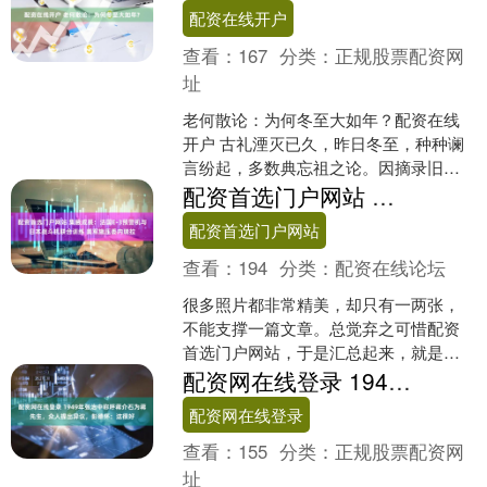
并非简单的探亲，....
配资在线开户
查看：
167
分类：
正规股票配资网
址
老何散论：为何冬至大如年？配资在线
开户 古礼湮灭已久，昨日冬至，种种谰
言纷起，多数典忘祖之论。因摘录旧札
记略叙源流如次。 早在夏商周时代，中
配资首选门户网站 集腋成裘：法国E-3预警机与日本战斗机联合训练 美军施压委内瑞拉
国人就用土圭观测太阳....
配资首选门户网站
查看：
194
分类：
配资在线论坛
很多照片都非常精美，却只有一两张，
不能支撑一篇文章。总觉弃之可惜配资
首选门户网站，于是汇总起来，就是所
谓的“集腋成裘”。 在星空笼罩下的“乔治·
配资网在线登录 1949年张治中称呼蒋介石为蒋先生，众人提出异议，彭德怀：这很好
华盛顿”号航空母....
配资网在线登录
查看：
155
分类：
正规股票配资网
址