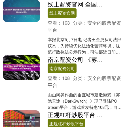
站德宏边境管理支队“石梯犀鸟警务队”的
线上配资官网 全国司法行政机关清理行政处罚公示信息1007.8万件
队员已穿戴好装备、背....
线上配资官网
查看：
163
分类：
安全的股票配资
平台
本报北京5月7日电 记者王金虎从司法部
获悉，为持续优化法治化营商环境，规
范行政执法公示行为，司法部近日印发
《关于开展行政处罚公示信息集中清理
南京配资公司 《雾隐天途》现已登陆Steam 推荐锐龙7 7800X3D+RTX 4070显卡
工作的通知》，在全国....
南京配资公司
查看：
108
分类：
安全的股票配资
平台
由山冈晃作曲的垂直城市建造游戏《雾
隐天途（DarkSwitch）》现已登陆PC
Steam平台，游戏首发特惠108元，自带
简体中文。 《雾隐天途》是一款以参天
正规杠杆炒股平台 当地回应老人排队艾灸时晕倒离世 家属与商家已协商解决
巨....
正规杠杆炒股平台