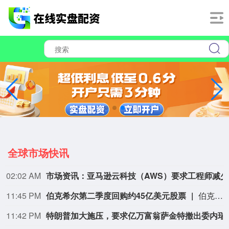
全球市场快讯
02:02 AM
市场资讯
11:45 PM
伯克希尔第二季度回购约45亿美元股票
伯克希尔第二季度斥资约45亿美元回购自身股票，并在期内买入近200亿美元股票，显示首席执行官阿贝尔正将公司庞大的现金储备更多投入市场。 伯克希尔第一季度开始回购股票，为一年多来的首次。阿贝尔今年早些时候表示，公司重新启动回购，是因为管理层认为股票的“内在价值”高于其市场价格。 CFRA Research分析师Cathy Seifert表示：“投资者会受到回购举措的鼓舞。这也是Greg接掌公司并彰显其主导地位的一种方式。” 此次股票回购为股东带来了自2021年以来规模最大的季度资本回报。伯克希尔第二季度现金储备降至3655亿美元，低于前一季度的约3970亿美元。
11:42 PM
特朗普加大施压，