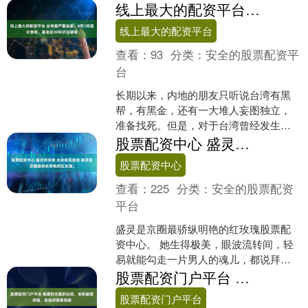
式列装捷克军队。 这款精确射手步枪....
线上最大的配资平台 台湾最严重血案：8死1伤县长丧命，案发近30年仍没破案
线上最大的配资平台
查看：
93
分类：
安全的股票配资平
台
长期以来，内地的朋友只听说台湾有黑
帮，有黑金，还有一大堆人妄图独立，
准备找死。但是，对于台湾曾经发生过
什么血案，确实没有什么印象，顶多知
股票配资中心 盛灵祁京寒 未央夜风摇曳 盛灵是京圈最骄纵明艳的红玫瑰。
道一个“白冰冰女儿撕票”....
股票配资中心
查看：
225
分类：
安全的股票配资
平台
盛灵是京圈最骄纵明艳的红玫瑰股票配
资中心。 她生得极美，眼波流转间，轻
易就能勾走一片男人的魂儿，都说拜倒
在她石榴裙下的男人能从二环排到五
股票配资门户平台 隐匿时光里的白斑，告别遮瑕烦恼，自信对镜展笑颜
环，可她盛大小姐连眼皮都....
股票配资门户平台