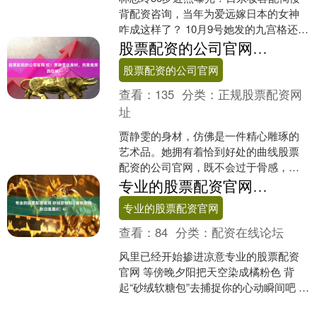
背配资咨询，当年为爱远嫁日本的女神
咋成这样了？ 10月9号她发的九宫格还热
乎着，吊带长裙配半扎发，复古花纹衬
股票配资的公司官网 哎！贾静雯这身材，究竟谁受的住嘛！
得腰肢细细的。可....
股票配资的公司官网
查看：
135
分类：
正规股票配资网
址
贾静雯的身材，仿佛是一件精心雕琢的
艺术品。她拥有着恰到好处的曲线股票
配资的公司官网，既不会过于骨感，也
没有一丝赘肉。那纤细的腰肢，盈盈一
专业的股票配资官网 砂绒软糖包 | 解锁甜酷秋日氛围🤎
握，尽显女性的柔美；修长....
专业的股票配资官网
查看：
84
分类：
配资在线论坛
风里已经开始掺进凉意专业的股票配资
官网 等傍晚夕阳把天空染成橘粉色 背
起“砂绒软糖包”去捕捉你的心动瞬间吧 包
身的绒毛被晚风轻轻吹拂 让心情随着包