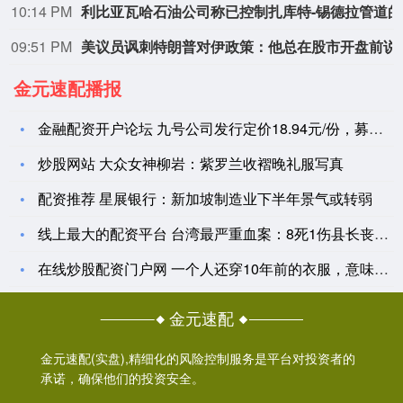
10:14 PM
利比
09:51 PM
美议员讽刺特朗普对
金元速配播报
金融配资开户论坛 九号公司发行定价18.94元/份，募资低于
炒股网站 大众女神柳岩：紫罗兰收褶晚礼服写真
配资推荐 星展银行：新加坡制造业下半年景气或转弱
线上最大的配资平台 台湾最严重血案：8死1伤县长丧命，案发近
在线炒股配资门户网 一个人还穿10年前的衣服，意味着什么？因
金元速配
金元速配(实盘),精细化的风险控制服务是平台对投资者的
承诺，确保他们的投资安全。