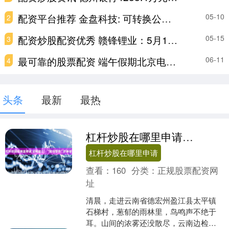
配资平台推荐 金盘科技: 可转换公司债券持有人会议规则内容摘要
05-10
2
配资炒股配资优秀 赣锋锂业：5月14日获融资买入8834.92万元，占当日流入资金比例为26.26%
05-15
3
最可靠的股票配资 端午假期北京电商推多项活动带动消费
06-11
4
头条
最新
最热
杠杆炒股在哪里申请 云南盈江：“犀鸟警务”护林安
杠杆炒股在哪里申请
查看：
160
分类：
正规股票配资网
址
清晨，走进云南省德宏州盈江县太平镇
石梯村，葱郁的雨林里，鸟鸣声不绝于
耳。山间的浓雾还没散尽，云南边检总