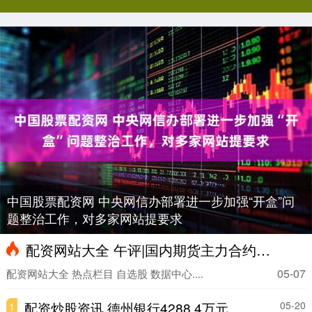
中国股票配资网 中央网信办部署进一步加强“开盒”问
题整治工作，对多家网站提要求
配资网站大全 午评|国内期货主力合约跌多涨少 SC原油跌近4%
05-07
配资网站大全 热点栏目 自选股 数据中心....
配资炒股资讯 德州银行4288.4万元股权遭司法冻结，2024年净利润“腰斩”，年报查阅设“重重关卡”
05-20
1