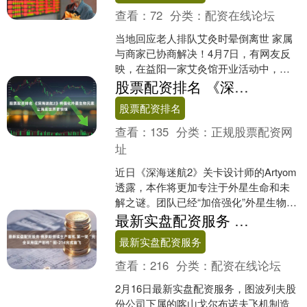
查看：
72
分类：
配资在线论坛
当地回应老人排队艾灸时晕倒离世 家属
与商家已协商解决！4月7日，有网友反
映，在益阳一家艾灸馆开业活动中，一
位75岁老人在店外排队时不幸倒地去
股票配资排名 《深海迷航2》将强化外星生物元素 让海底世界更惊悚
世。据说，该店为了吸....
股票配资排名
查看：
135
分类：
正规股票配资网
址
近日《深海迷航2》关卡设计师的Artyom
透露，本作将更加专注于外星生命和未
解之谜。团队已经“加倍强化”外星生物元
素股票配资排名，玩家将发掘出更多秘
最新实盘配资服务 俄罗斯继续生产客机 第一架“完全采用国产部件”图-214完成首飞
密，了解更多....
最新实盘配资服务
查看：
216
分类：
配资在线论坛
2月16日最新实盘配资服务，图波列夫股
份公司下属的喀山戈尔布诺夫飞机制造