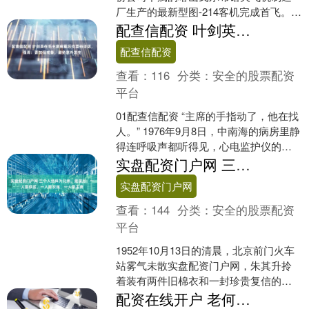
厂生产的最新型图-214客机完成首飞。
据俄罗斯联合飞机制造公司（UAC）
配查信配资 叶剑英在毛主席病重后找粟裕谈话，强调：要加强戒备，避免意外发生
称，这架客机出....
配查信配资
查看：
116
分类：
安全的股票配资
平台
01配查信配资 “主席的手指动了，他在找
人。” 1976年9月8日，中南海的病房里静
得连呼吸声都听得见，心电监护仪的声
音每响一下，就像砸在人心头的一块石
实盘配资门户网 三个人结拜为兄弟，建国后：一人是铁匠，一人是农民，一人是主席
头。 就....
实盘配资门户网
查看：
144
分类：
安全的股票配资
平台
1952年10月13日的清晨，北京前门火车
站雾气未散实盘配资门户网，朱其升拎
着装有两件旧棉衣和一封珍贵复信的小
木箱，踏上月台。对他来说，这趟旅程
配资在线开户 老何散论：为何冬至大如年?