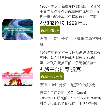
1950年春天，新疆军区政治部一名年轻
干事在清点文件时配资网在线登录，发
现一册油印小本《怎样改造》。扉页
上“张治中一九四九年十一月讲”几个字，
配资家论坛 1999年，养子阮朝阳赶赴301医院见叶飞最后一面：爸爸只是睡熟了
让他惊讶——原来这....
配资家论坛
查看：
107
分类：
正规股票配资网
址
1949年初春的福州，闽江两岸还带着火
药味。就在那座被战火撕裂过的城市
里，叶飞和阮英平的儿子阮朝阳第一次
见面。那天，14岁的少年站在军区大院
配资平台推荐 捷克军队换装BREN2 PPS精确射手步枪 有效射程800米 射击精度2MOA
门口，怯生生地抬头，....
配资平台推荐
查看：
94
分类：
配资在线论坛
捷克兵工厂公司（CZ，Česká
Zbojovka）研制的CZ BREN 2 PPS精确
射手步枪配资平台推荐，于2022年初正