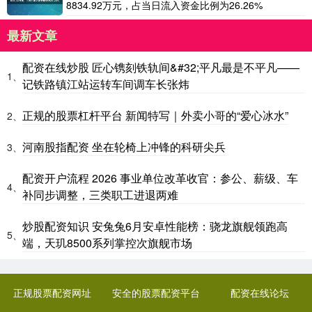
8834.92万元，占当日流入资金比例为26.26%
最新文章
配资在线炒股 匠心镌刻铁轨间&#32;平凡最是不平凡——
1、
记铁路镇江站运转车间调车长张炜
正规的股票杠杆平台 新闻特写｜外卖小哥的“爱心冰水”
2、
河南股指配资 坐在轮椅上冲锋的科研尖兵
3、
配资开户流程 2026 事业单位改革收官：参公、薪级、车
4、
补同步调整，三类职工进退两难
炒股配资知识 安兔兔6月安卓性能榜：骁龙旗舰领跑高
5、
端，天玑8500系列掌控次旗舰市场
正规股票配资网址
安全的股票配资平台
配资在线论坛