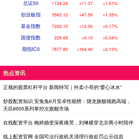
北证50
1134.24
+11.37
+1.01%
创业板指
3563.12
+47.56
+1.35%
基金指数
7242.10
+12.30
+0.17%
国债指数
229.69
+0.10
+0.04%
期指IC0
7877.80
+164.40
+2.13%
热点资讯
正规的股票杠杆平台 新闻特写｜外卖小哥的“爱心冰水”
炒股配资知识 安兔兔6月安卓性能榜：骁龙旗舰领跑高端，
天玑8500系列掌控次旗舰市场
在线配资平台 梅婷婚变深夜痛哭，刘琳横穿北京两小时陪伴
线上配资官网 全国司法行政机关清理行政处罚公示信息