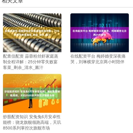
配查信配资 蒜蓉粉丝虾家庭蒸
在线配资平台 梅婷婚变深夜痛
制全程详解：25分钟零失败宴
哭，刘琳横穿北京两小时陪伴
客菜_剩余_清水_酱汁
炒股配资知识 安兔兔6月安卓性
能榜：骁龙旗舰领跑高端，天玑
8500系列掌控次旗舰市场