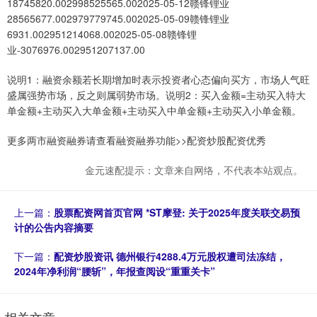
18745820.002998525565.002025-05-12赣锋锂业
28565677.002979779745.002025-05-09赣锋锂业
6931.002951214068.002025-05-08赣锋锂
业-3076976.002951207137.00
说明1：融资余额若长期增加时表示投资者心态偏向买方，市场人气旺
盛属强势市场，反之则属弱势市场。说明2：买入金额=主动买入特大
单金额+主动买入大单金额+主动买入中单金额+主动买入小单金额。
更多两市融资融券请查看融资融券功能>>配资炒股配资优秀
金元速配提示：文章来自网络，不代表本站观点。
上一篇：
股票配资网首页官网 *ST摩登: 关于2025年度关联交易预
计的公告内容摘要
下一篇：
配资炒股资讯 德州银行4288.4万元股权遭司法冻结，
2024年净利润“腰斩”，年报查阅设“重重关卡”
相关文章