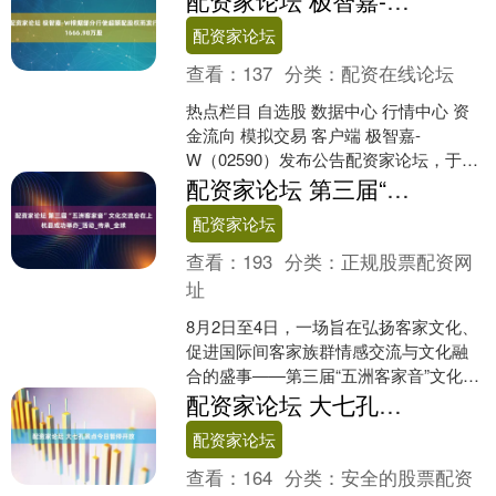
配资家论坛 极智嘉-W根据部分行使超额配股权而发行1666.98万股
约》嘉年华在这座城市....
配资家论坛
查看：
137
分类：
配资在线论坛
热点栏目 自选股 数据中心 行情中心 资
金流向 模拟交易 客户端 极智嘉-
W（02590）发布公告配资家论坛，于
2025年8月6日根据部分行使超额配股权
配资家论坛 第三届“五洲客家音”文化交流会在上杭县成功举办_活动_传承_全球
而发行及....
配资家论坛
查看：
193
分类：
正规股票配资网
址
8月2日至4日，一场旨在弘扬客家文化、
促进国际间客家族群情感交流与文化融
合的盛事——第三届“五洲客家音”文化交
流会在福建省龙岩市上杭县举行。 本次
配资家论坛 大七孔景点今日暂停开放
活动以“五洲客....
配资家论坛
查看：
164
分类：
安全的股票配资