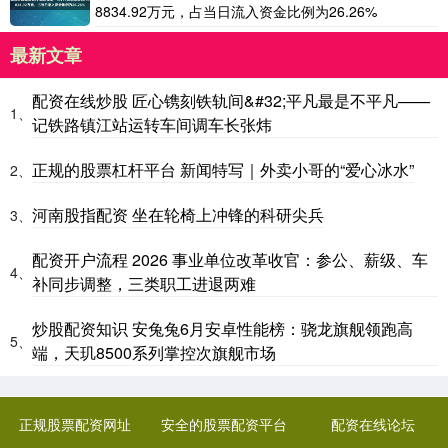
8834.92万元，占当日流入资金比例为26.26%
最新文章
配资在线炒股 匠心镌刻铁轨间&#32;平凡最是不平凡——
1、
记铁路镇江站运转车间调车长张炜
正规的股票杠杆平台 新闻特写｜外卖小哥的“爱心冰水”
2、
河南股指配资 坐在轮椅上冲锋的科研尖兵
3、
配资开户流程 2026 事业单位改革收官：参公、薪级、车
4、
补同步调整，三类职工进退两难
炒股配资知识 安兔兔6月安卓性能榜：骁龙旗舰领跑高
5、
端，天玑8500系列掌控次旗舰市场
正规股票配资网址
安全的股票配资平台
配资在线论坛