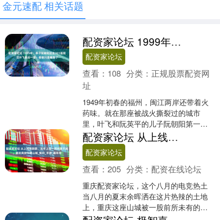
金元速配 相关话题
配资家论坛 1999年，养子阮朝阳赶赴301医院见叶飞最后一面：爸爸只是睡熟了
配资家论坛
查看：
108
分类：
正规股票配资网
址
1949年初春的福州，闽江两岸还带着火
药味。就在那座被战火撕裂过的城市
里，叶飞和阮英平的儿子阮朝阳第一次
见面。那天，14岁的少年站在军区大院
配资家论坛 从上线到刷屏，瓦手上线一周热度不减，潮流竞技引爆山城_契约_手游_嘉年华
门口，怯生生地抬头，....
配资家论坛
查看：
205
分类：
配资在线论坛
重庆配资家论坛，这个八月的电竞热土
当八月的夏末余晖洒在这片热辣的土地
上，重庆这座山城被一股前所未有的电
竞热浪席卷。20日至24日，《无畏契