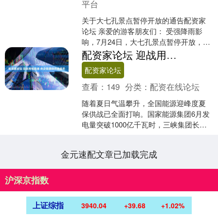
平台
关于大七孔景点暂停开放的通告配资家
论坛 亲爱的游客朋友们： 受强降雨影
响，7月24日，大七孔景点暂停开放，大
七孔游船暂停运营。小七孔景区其余各
配资家论坛 迎战用电高峰 央企能源保供底盘牢
景点正常开放。由此....
配资家论坛
查看：
149
分类：
配资在线论坛
随着夏日气温攀升，全国能源迎峰度夏
保供战已全面打响。国家能源集团6月发
电量突破1000亿千瓦时，三峡集团长江
干流梯级电站今夏最大出力超7000万千
瓦，中国海油每....
金元速配文章已加载完成
沪深京指数
上证综指
3940.04
+39.68
+1.02%