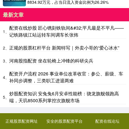
8834.92万元，占当日流入资金比例为26.26%
最新文章
配资在线炒股 匠心镌刻铁轨间&#32;平凡最是不平凡——
1、
记铁路镇江站运转车间调车长张炜
正规的股票杠杆平台 新闻特写｜外卖小哥的“爱心冰水”
2、
河南股指配资 坐在轮椅上冲锋的科研尖兵
3、
配资开户流程 2026 事业单位改革收官：参公、薪级、车
4、
补同步调整，三类职工进退两难
炒股配资知识 安兔兔6月安卓性能榜：骁龙旗舰领跑高
5、
端，天玑8500系列掌控次旗舰市场
正规股票配资网址
安全的股票配资平台
配资在线论坛