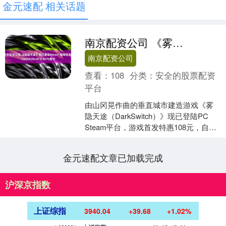
金元速配 相关话题
南京配资公司 《雾隐天途》现已登陆Steam 推荐锐龙7 7800X3D+RTX 4070显卡
南京配资公司
查看：
108
分类：
安全的股票配资
平台
由山冈晃作曲的垂直城市建造游戏《雾
隐天途（DarkSwitch）》现已登陆PC
Steam平台，游戏首发特惠108元，自带
简体中文。 《雾隐天途》是一款以参天
巨....
金元速配文章已加载完成
沪深京指数
上证综指
3940.04
+39.68
+1.02%