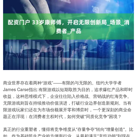
商业世界存在着两种“游戏”——有限的与无限的。纽约大学学者
James Carse指出:有限游戏以短期取胜为目的，追求爆红产品和即时
收益，这种思维模式下，企业往往陷入价格战、营销战的红海竞争。
无限游戏则旨在持续推动价值演进，打破行业边界创造新规则。当有
限游戏玩家们还在为市场份额展开零和博弈时，一个更深刻的商业命
题正在浮现：在消费者主权时代，如何突破"同质化竞争"困境？
真正的行业重塑者，懂得将竞争维度从"存量争夺"转向"增量创造"。比
如，作为基础民生产业的方便面行业，从最初满足"充饥功能"到现在