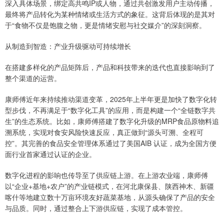
深入具体场景，绑定高共鸣IP或人物，通过共创激发用户主动传播，
最终将产品转化为某种情绪或生活方式的象征。这背后体现的是其对
于“食物不仅是饱腹之物，更是情绪安慰与社交媒介”的深刻洞察。
从制造到智造：产业升级驱动可持续增长
在搭建多样化的产品矩阵后，产品和科技带来的迭代也直接影响到了
整个渠道的运营。
康师傅近年来持续推动渠道变革，2025年上半年更是加快了数字化转
型步伐，不再满足于“数字化工具”的应用，而是构建一个“全链数字共
生”的生态系统。比如，康师傅搭建了数字化升级的MRP食品原物料追
溯系统，实现对食安风险快速反应，真正做到“源头可溯、全程可
控”。其完善的食品安全管理体系通过了美国AIB 认证，成为全国方便
面行业首家通过认证的企业。
数字化进程的影响也传导至了供应链上游。在上游农业端，康师傅
以“企业+基地+农户”的产业链模式，在河北康保县、陕西神木、新疆
喀什等地建立数十万亩环境友好蔬菜基地，从源头确保了产品的安全
与品质。同时，通过整合上下游供应链，实现了成本管控。