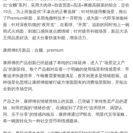
出“合麵”系列，采用大肉块+劲道宽面+高汤+爽脆高丽菜的组合，定价
10元，为上班族提供“不凑合的正餐选择”；针对快捷用餐场景，推出
了Premium杯面，采用免撒料技术一开即泡，成为新一代即享体验杯
面；针对深夜饥饿的“夜宵党”，在看球、“开黑”、追剧的同时泡上一碗
韩式火鸡面，刺激口感快速点燃情绪；针对疲劳补能场景，新品大汤
王用品质好汤、超大分量快速补能，增添活力。
康师傅8月新品：合麺、premium
康师傅的产品创新已经超越了单纯的口味延伸，进入了“场景定义产
品”的新阶段。每个产品都对应着一个明确的使用场景和情感需求：早
餐追求快捷营养，午晚餐需要饱腹满足，夜宵则更多是情绪慰藉。这
种场景化思维让康师傅能够打破方便面固有的消费场景限制，开拓出
全新的市场空间。
产品之外，康师傅在情绪营销上的实践，已突破了单纯售卖产品的逻
辑，转而挖掘的“情绪价值”。在捕捉到了Z世代“追求陪伴、渴望认
同、乐于分享”的情感内核后，康师傅通过IP联名、明星代言等策略，
将一碗面转化为一种社交货币和情感载体。