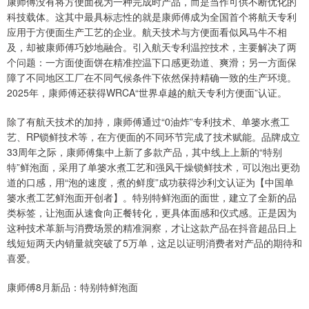
康师傅没有将方便面视为一种完成时产品，而是当作可供不断优化的
科技载体。这其中最具标志性的就是康师傅成为全国首个将航天专利
应用于方便面生产工艺的企业。航天技术与方便面看似风马牛不相
及，却被康师傅巧妙地融合。引入航天专利温控技术，主要解决了两
个问题：一方面使面饼在精准控温下口感更劲道、爽滑；另一方面保
障了不同地区工厂在不同气候条件下依然保持精确一致的生产环境。
2025年，康师傅还获得WRCA“世界卓越的航天专利方便面”认证。
除了有航天技术的加持，康师傅通过“0油炸”专利技术、单篓水煮工
艺、RP锁鲜技术等，在方便面的不同环节完成了技术赋能。品牌成立
33周年之际，康师傅集中上新了多款产品，其中线上上新的“特别
特”鲜泡面，采用了单篓水煮工艺和强风干燥锁鲜技术，可以泡出更劲
道的口感，用“泡的速度，煮的鲜度”成功获得沙利文认证为【中国单
篓水煮工艺鲜泡面开创者】。特别特鲜泡面的面世，建立了全新的品
类标签，让泡面从速食向正餐转化，更具体面感和仪式感。正是因为
这种技术革新与消费场景的精准洞察，才让这款产品在抖音超品日上
线短短两天内销量就突破了5万单，这足以证明消费者对产品的期待和
喜爱。
康师傅8月新品：特别特鲜泡面