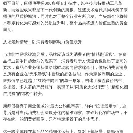
截至目前，康师傅手握600多项专利技术，以科技加持推动工艺革
新，而这些成果都是下一代创新的跳板。这些技术迭代共同构筑了康
师傅的品质护城河，同时也对于整个行业有所启发。当头部企业将技
术积累转化为可感知的品质提升时，整个品类将进入价值重塑的黄金
周期。
从场景到情绪：以消费者洞察助力价值跃升
当功能性需求被满足后，品牌应该成为消费者的“情绪翻译官”。在食
品行业竞争日趋激烈的现实下，消费者对于方便速食也提出了更高的
要求，食品企业必须从供给端驱动转向需求端牵引，做好消费者洞察
是所有企业在“无限游戏”中晋级的必备技能。作为穿越周期的企业，
康师傅早已超越了“红烧牛肉面”的单一形象，构建了覆盖多价格带、
多场景、多人群的产品矩阵，实现了从"同质化大众消费"向"精细化圈
层消费"的结构性转变。
康师傅摒弃了商业领域的“最大公约数审美”，转向 “按场景定制”，这
背后是对当代消费社会深度分化的精准洞察。在碎片化的市场中，不
存在统一的消费者画像，只有特定场景下的具体需求。
这一转变体现在其产品的精细化运营上。针对正餐场景，康师傅推