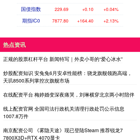
国债指数
229.69
+0.10
+0.04%
期指IC0
7877.80
+164.40
+2.13%
热点资讯
正规的股票杠杆平台 新闻特写｜外卖小哥的“爱心冰水”
炒股配资知识 安兔兔6月安卓性能榜：骁龙旗舰领跑高端，
天玑8500系列掌控次旗舰市场
在线配资平台 梅婷婚变深夜痛哭，刘琳横穿北京两小时陪伴
线上配资官网 全国司法行政机关清理行政处罚公示信息
1007.8万件
南京配资公司 《雾隐天途》现已登陆Steam 推荐锐龙7
7800X3D+RTX 4070显卡