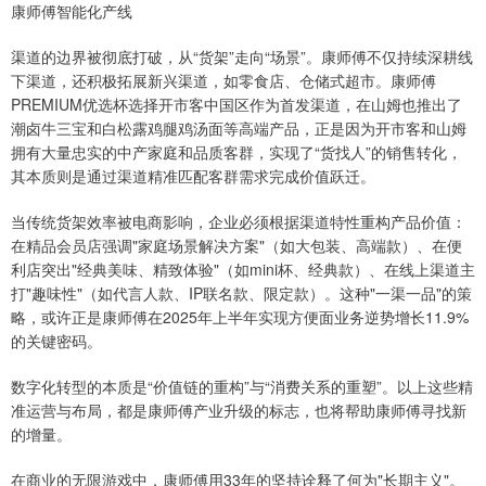
康师傅智能化产线
渠道的边界被彻底打破，从“货架”走向“场景”。康师傅不仅持续深耕线
下渠道，还积极拓展新兴渠道，如零食店、仓储式超市。康师傅
PREMIUM优选杯选择开市客中国区作为首发渠道，在山姆也推出了
潮卤牛三宝和白松露鸡腿鸡汤面等高端产品，正是因为开市客和山姆
拥有大量忠实的中产家庭和品质客群，实现了“货找人”的销售转化，
其本质则是通过渠道精准匹配客群需求完成价值跃迁。
当传统货架效率被电商影响，企业必须根据渠道特性重构产品价值：
在精品会员店强调"家庭场景解决方案"（如大包装、高端款）、在便
利店突出"经典美味、精致体验"（如mini杯、经典款）、在线上渠道主
打"趣味性"（如代言人款、IP联名款、限定款）。这种"一渠一品"的策
略，或许正是康师傅在2025年上半年实现方便面业务逆势增长11.9%
的关键密码。
数字化转型的本质是“价值链的重构”与“消费关系的重塑”。以上这些精
准运营与布局，都是康师傅产业升级的标志，也将帮助康师傅寻找新
的增量。
在商业的无限游戏中，康师傅用33年的坚持诠释了何为"长期主义"。