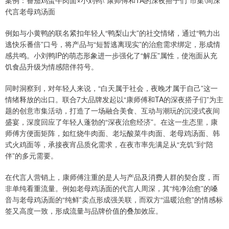
案例：番茄鸡蛋牛肉面×小刘鸭\“康师傅和TA的深夜搭子们”市集\周深
代言老母鸡汤面
例如与小黄鸭的联名紧扣年轻人“鸭梨山大”的社交情绪，通过“鸭力出
逃快乐番倍”口号，将产品与“短暂逃离现实”的治愈需求绑定，形成情
感共鸣。小刘鸭IP的萌态形象进一步强化了“解压”属性，使泡面从充
饥食品升级为情感陪伴符号。
同时洞察到，对年轻人来说，“白天属于社会，夜晚才属于自己”这一
情绪释放的出口。联合7大品牌发起以“康师傅和TA的深夜搭子们”为主
题的创意市集活动，打造了一场融合美食、互动与潮玩的沉浸式夜间
盛宴，深度回应了年轻人蓬勃的“深夜治愈经济”。在这一生态里，康
师傅方便面矩阵，如红烧牛肉面、老坛酸菜牛肉面、老母鸡汤面、韩
式火鸡面等，承接夜宵品质化需求，在夜市率先满足从“充饥”到“陪
伴”的多元需要。
在代言人营销上，康师傅注重的是人与产品及消费人群的契合度，而
非单纯看重流量。例如老母鸡汤面的代言人周深，其“纯净治愈”的嗓
音与老母鸡汤面的“纯鲜”卖点形成强关联，而双方“温暖治愈”的情感标
签又高度一致，形成流量与品牌价值的叠加效应。