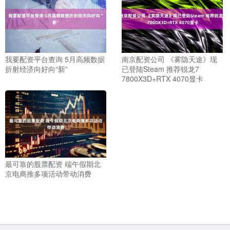
我要配资平台查询 5月高频数据
南京配资公司 《雾隐天途》现
折射经济向好向“新”
已登陆Steam 推荐锐龙7
7800X3D+RTX 4070显卡
最可靠的股票配资 端午假期北
京电商推多项活动带动消费